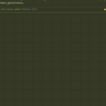
иких досягнень.
1093
|
Додав
:
admin
|
Рейтинг
:
3.0
/
1