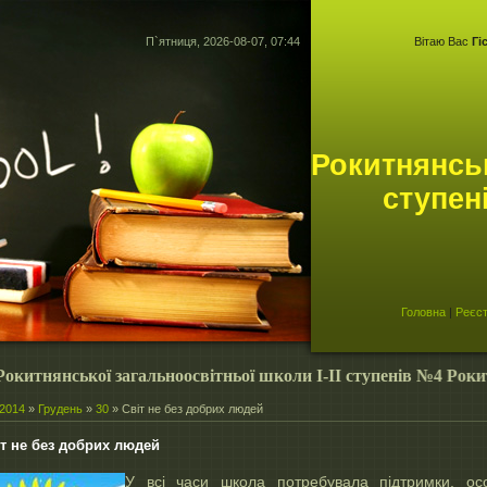
П`ятниця, 2026-08-07, 07:44
Вітаю Вас
Гі
Рокитнянськ
ступен
Головна
|
Реєст
тнянської загальноосвітньої школи І-ІІ ступенів №4 Рокитнян
2014
»
Грудень
»
30
» Світ не без добрих людей
т не без добрих людей
У всі часи школа потребувала підтримки, ос