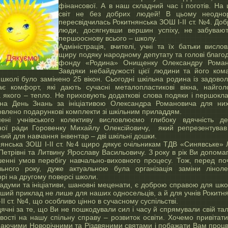
фінансової. А в наш складний час і поготів. На 
світ не без добрих людей! В цьому неодно
пересвідчилась Рокитнянська ЗОШ І-ІІ ст. №4. До
люди, досягнувши вершин успіху, не забуваю
першооснову всього – школу.
Адміністрація, вчителі, учні та їх батьки висло
щиру подяку народному депутату та голові благод
фонду «Родина» Онищенку Олександру Роман
Завдяки небайдужості цієї людини та його ком
школі було замінено 25 вікон. Сьогодні шкільна родина із задово
ває комфорт, які дають сучасні металопластикові вікна, найгол
 якого – тепло. Не приховують додаткові слова подяки і першокла
на День Знань за ініціативою Олександра Романовича для ни
овлено подарункові комплекти зі шкільним приладдям.
мені учнівського колективу висловлюємо глибоку вдячність де
ної ради Горовенку Михайлу Олексійовичу, який репрезентував
ний для навчання інвентар – дві шкільні дошки.
нянська ЗОШ І-ІІ ст. №4 щиро дякує очільникам ТДВ «Синявське» 
Петрівні та Литвину Ярославу Васильовичу. З року в рік Ви допома
шенні умов перебігу навчально-виховного процесу. Тож, перед по
льного року, дуже актуальною була організація заміни лінол
рі на другому поверсі школи.
адуми та ініціативи, шановні меценати, є доброю справою для шко
ший приклад не лише для наших односельців, а й для учнів Рокитня
ІІ ст. №4, що особливо цінно в сучасному суспільстві.
ячні за те, що Ви не пошкодували сил і часу й спрямували свій та
ості на нашу спільну справу – розвиток освіти. Хочемо привітати
паючими Новорічними та Різдвяними святами і побажати Вам процв