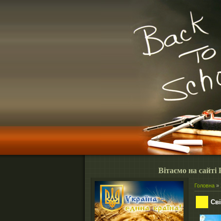
Вітаємо на сайті Роки
Головна
»
Сві