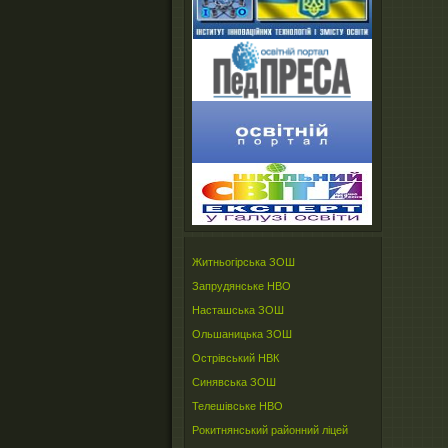
Житньогірська ЗОШ
Запрудянське НВО
Насташська ЗОШ
Ольшаницька ЗОШ
Острівський НВК
Синявська ЗОШ
Телешівське НВО
Рокитнянський районний ліцей