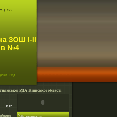
сть
|
RSS
а ЗОШ І-ІІ
ів №4
рація
|
Вхід
ської РДА Київської області
11:07
обливо