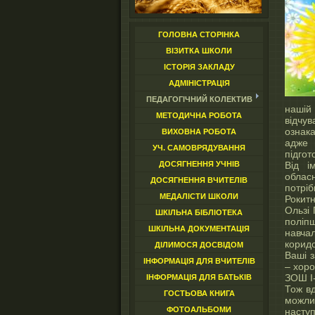
ГОЛОВНА СТОРІНКА
ВІЗИТКА ШКОЛИ
ІСТОРІЯ ЗАКЛАДУ
АДМІНІСТРАЦІЯ
ПЕДАГОГІЧНИЙ КОЛЕКТИВ
нашій 
МЕТОДИЧНА РОБОТА
відчу
ознака
ВИХОВНА РОБОТА
адже 
УЧ. САМОВРЯДУВАННЯ
підгот
Від і
ДОСЯГНЕННЯ УЧНІВ
облас
ДОСЯГНЕННЯ ВЧИТЕЛІВ
потріб
МЕДАЛІСТИ ШКОЛИ
Рокит
Ользі 
ШКІЛЬНА БІБЛІОТЕКА
поліп
ШКІЛЬНА ДОКУМЕНТАЦІЯ
навча
коридо
ДІЛИМОСЯ ДОСВІДОМ
Ваші з
ІНФОРМАЦІЯ ДЛЯ ВЧИТЕЛІВ
– хоро
ЗОШ І-
ІНФОРМАЦІЯ ДЛЯ БАТЬКІВ
Тож вд
ГОСТЬОВА КНИГА
можлив
ФОТОАЛЬБОМИ
насту