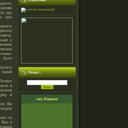
Статистика
щастя,
разово
бре, що
ть про
влюють
ійного
овичу.
анди у
ленням
овніша
сники,
х було
путату
 такий
Пошук...
Литвин
гаєте в
чатком
еуму в
смт. Рокитне
ли. Ви
нської
лант та
 Вас з
ітання