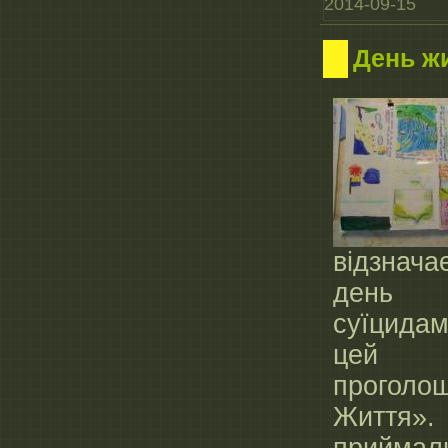
2014-09-15
День ж
відзнача
день 
суїцидам
цей 
прогол
Життя». 