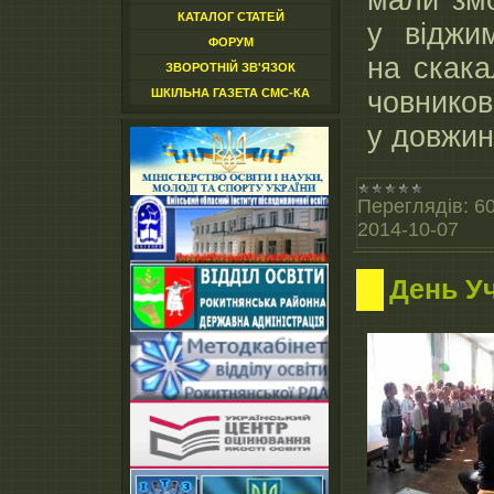
мали змо
КАТАЛОГ СТАТЕЙ
у віджим
ФОРУМ
на скака
ЗВОРОТНІЙ ЗВ'ЯЗОК
ШКІЛЬНА ГАЗЕТА СМС-КА
човников
у довжин
Переглядів:
6
2014-10-07
День У