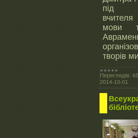
під к
вчител
мови т
Авраме
організ
творів м
Переглядів:
6
2014-10-01
Всеукр
бібліот