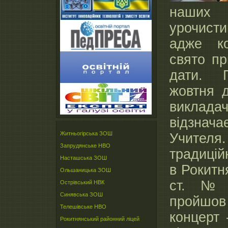
наши
урочисти
адже к
свято пр
дати. 
жовтня д
викладач
відзна
Житньогірська ЗОШ
Учителя
Запрудянське НВО
традицій
Насташська ЗОШ
в Рокитн
Ольшаницька ЗОШ
ст. №
Острівський НВК
Синявська ЗОШ
пройшо
Телешівське НВО
концерт 
Рокитнянський районний ліцей