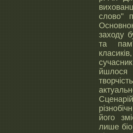
вихованц
слово" п
Основ
заходу б
та пам'
класиків
сучасни
йшлося
творчі
актуальн
Сценарі
різнобіч
його зм
лише біо