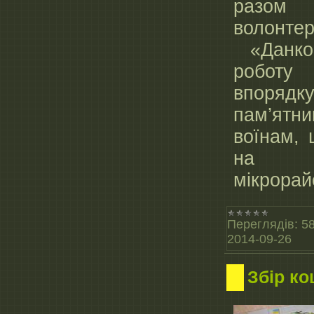
разом
волонте
«Данко»
роб
впорядк
пам’ятн
воїнам, 
на т
мікрорай
Переглядів:
5
2014-09-26
Збір ко