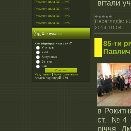
вітали уч
Рокитнянська ЗОШ №1
Рокитнянська ЗОШ №2
Рокитнянська ЗОШ №3
Переглядів:
8
Рокитнянська ЗОШ №5
2014-10-04
Опитування
85-ти р
Хто відвідав наш сайт?
Учитель
Павлич
Учні
Випускник
Батьки
Інші
Результати
|
Архів опитувань
Всього відповідей:
274
в Рокитн
ст. №4 
річчя Д