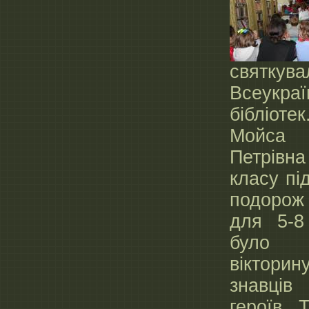
святкува
Всеукр
бібліоте
Мойса
Петрів
класу пі
подорож
для 5-8
було 
віктор
знавців
героїв. 