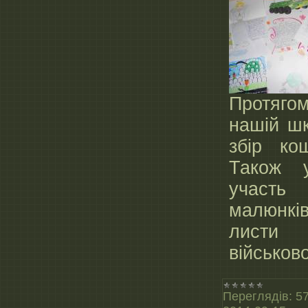
Протяг
нашій шк
збір ко
Також 
участь
малюнк
лист
військов
Переглядів:
5