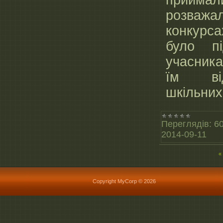
прийма
розважа
конкурса
було пі
учасника
їм ві
шкільних
Переглядів:
6
2014-09-11
«
Copyright MyCorp © 2026