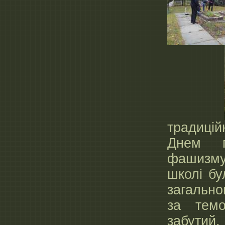
традиці
Днем п
фашизму
школі бу
загально
за тем
забут