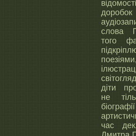
відомос
доробо
аудіоза
слова П
того ф
підкріпл
поезіями
ілюстрац
світогл
діти пр
не тіл
біограф
артистич
час дек
Дмитра П