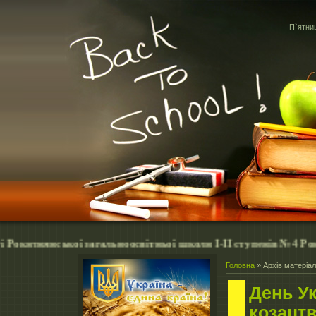
П`ятниц
ської загальноосвітньої школи І-ІІ ступенів №4 Рокитнянсько
Головна
»
Архів матеріал
День Ук
козацт