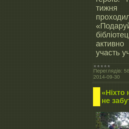
тижн
прохо
«Пода
бібліо
актив
участь уч
Переглядів:
5
2014-09-30
«Ніхто 
не забу