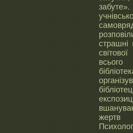
забут
учнівськ
самовря
розпов
страшні 
світов
всього
бібліоте
організу
бібліот
експозиц
вшанув
жертв
Психол