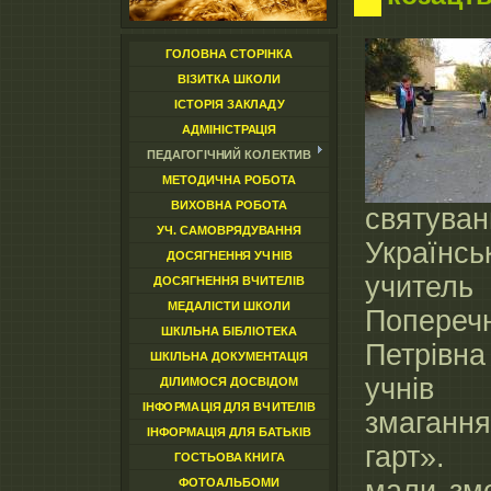
ГОЛОВНА СТОРІНКА
ВІЗИТКА ШКОЛИ
ІСТОРІЯ ЗАКЛАДУ
АДМІНІСТРАЦІЯ
ПЕДАГОГІЧНИЙ КОЛЕКТИВ
МЕТОДИЧНА РОБОТА
ВИХОВНА РОБОТА
святу
УЧ. САМОВРЯДУВАННЯ
Українсь
ДОСЯГНЕННЯ УЧНІВ
учител
ДОСЯГНЕННЯ ВЧИТЕЛІВ
МЕДАЛІСТИ ШКОЛИ
Попер
ШКІЛЬНА БІБЛІОТЕКА
Петрівн
ШКІЛЬНА ДОКУМЕНТАЦІЯ
учнів
ДІЛИМОСЯ ДОСВІДОМ
ІНФОРМАЦІЯ ДЛЯ ВЧИТЕЛІВ
змаган
ІНФОРМАЦІЯ ДЛЯ БАТЬКІВ
гарт».
ГОСТЬОВА КНИГА
ФОТОАЛЬБОМИ