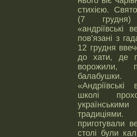
нього віє чарі
стихією. Свят
(7 грудня)
«андріївські 
пов’язані з га
12 грудня ввеч
до хати, де п
ворожили, 
балабушки.
«Андріївські
школі про
українськ
традиціями.
приготували в
столі були кал