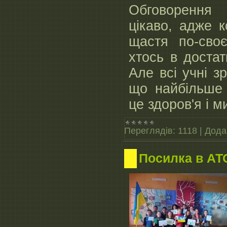
Обговорення 
цікаво, адже 
щастя по-своє
хтось в достатк
Але всі учні з
що найбільше
це здоров'я і м
Переглядів:
1118
|
Дода
Посилка в АТ