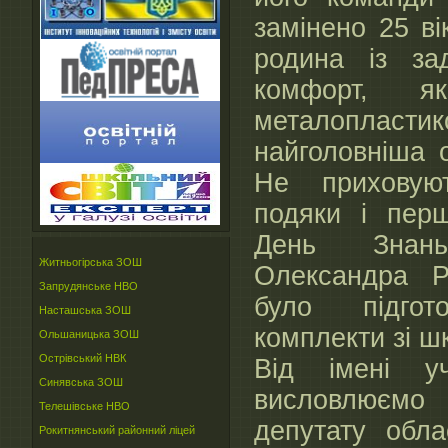
замінено 25 ві
родина із за
комфорт, я
металопла
найголовніша 
Не приховую
подяки і пер
День Знань
Житньогірська ЗОШ
Олександра 
Запрудянське НВО
було підгот
Насташська ЗОШ
комплекти зі ш
Ольшаницька ЗОШ
Острівський НВК
Від імені уч
Синявська ЗОШ
висловлюємо
Телешівське НВО
депутату обла
Рокитнянський районний ліцей