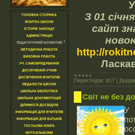
У
З 01 січн
ГОЛОВНА СТОРІНКА
ВІЗИТКА ШКОЛИ
сайт зн
ІСТОРІЯ ЗАКЛАДУ
АДМІНІСТРАЦІЯ
ново
ПЕДАГОГІЧНИЙ КОЛЕКТИВ
http://roki
МЕТОДИЧНА РОБОТА
ВИХОВНА РОБОТА
Ласка
УЧ. САМОВРЯДУВАННЯ
ДОСЯГНЕННЯ УЧНІВ
ДОСЯГНЕННЯ ВЧИТЕЛІВ
Переглядів:
817
|
Додав
МЕДАЛІСТИ ШКОЛИ
ШКІЛЬНА БІБЛІОТЕКА
Світ не без 
ШКІЛЬНА ДОКУМЕНТАЦІЯ
ДІЛИМОСЯ ДОСВІДОМ
У
ІНФОРМАЦІЯ ДЛЯ ВЧИТЕЛІВ
по
ІНФОРМАЦІЯ ДЛЯ БАТЬКІВ
ГОСТЬОВА КНИГА
ос
ФОТОАЛЬБОМИ