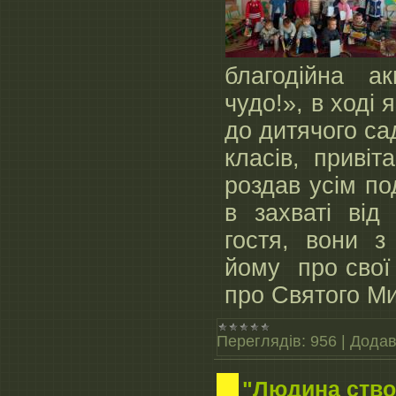
благодійна а
чудо!», в ході 
до дитячого сад
класів, привіт
роздав усім по
в захваті від
гостя, вони з
йому про свої 
про Святого М
Переглядів:
956
|
Додав
"Людина ство