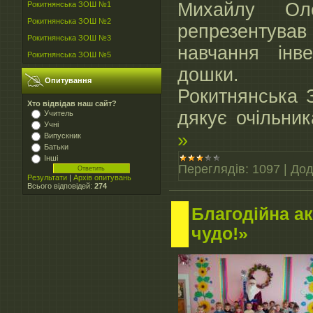
Михайлу Ол
Рокитнянська ЗОШ №1
Рокитнянська ЗОШ №2
репрезентував
Рокитнянська ЗОШ №3
навчання інв
Рокитнянська ЗОШ №5
дошки.
Опитування
Рокитнянська 
Хто відвідав наш сайт?
дякує очільн
Учитель
Учні
»
Випускник
Батьки
Інші
Переглядів:
1097
|
Дод
Результати
|
Архів опитувань
Всього відповідей:
274
Благодійна а
чудо!»