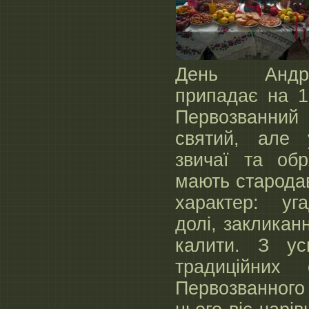
День Андрі
припадає на 1
Первозванни
святий, але 
звичаї та об
мають старода
характер: уг
долі, закликан
калити. З ус
традиційних
Первозванного