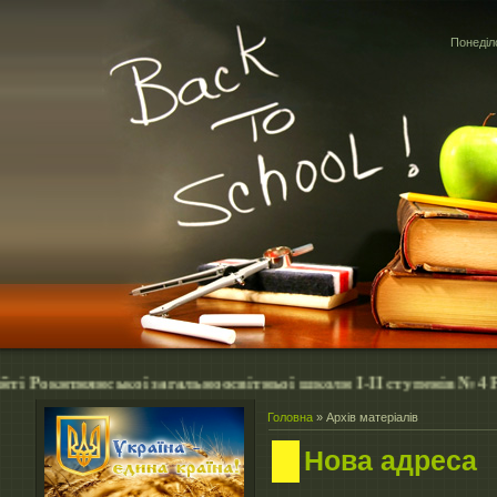
Понеділо
нянської загальноосвітньої школи І-ІІ ступенів №4 Рокитнянс
Головна
»
Архів матеріалів
Нова адреса