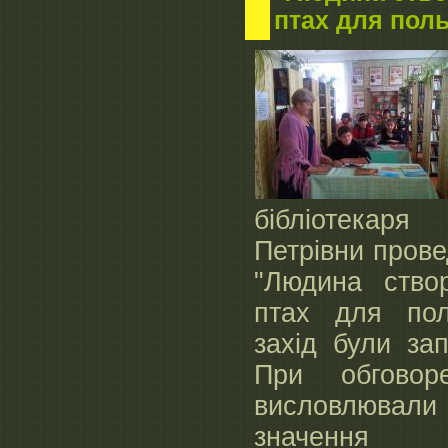
птах для пол
бібліотекар
Петрівни пров
"Людина ство
птах для пол
захід були за
При обговор
висловлювал
значення 