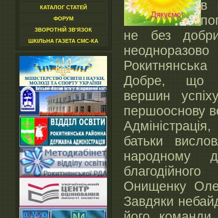
в 
КАТАЛОГ СТАТЕЙ
по
ФОРУМ
ЗВОРОТНІЙ ЗВ'ЯЗОК
не без добр
ШКІЛЬНА ГАЗЕТА СМС-КА
неодноразов
Рокитнянськ
Добре, що 
вершин успіх
першооснову вс
Адміністрація
батьки висло
народному д
благодійног
Онищенку Оле
Завдяки небайд
його команди