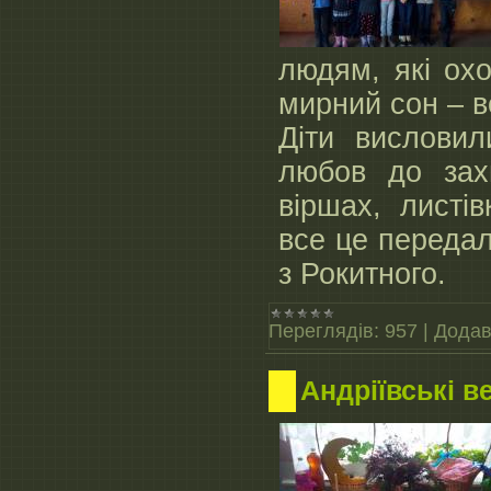
людям, які ох
мирний сон – 
Діти висловил
любов до зах
віршах, листі
все це переда
з Рокитного.
Переглядів:
957
|
Додав
Андріївські в