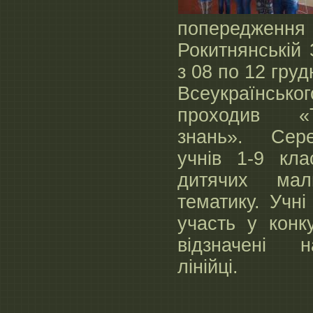
попередження 
Рокитнянській
з 08 по 12 гру
Всеукраїнсь
проходив «
знань». Сере
учнів 1-9 кла
дитячих мал
тематику. Учн
участь у конк
відзначені н
лінійці.